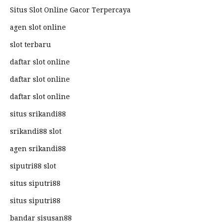
Situs Slot Online Gacor Terpercaya
agen slot online
slot terbaru
daftar slot online
daftar slot online
daftar slot online
situs srikandi88
srikandi88 slot
agen srikandi88
siputri88 slot
situs siputri88
situs siputri88
bandar sisusan88