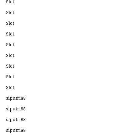
Slot
Slot
Slot
Slot
Slot
Slot
Slot
Slot
Slot
siputri88
siputri88
siputri88
siputri88