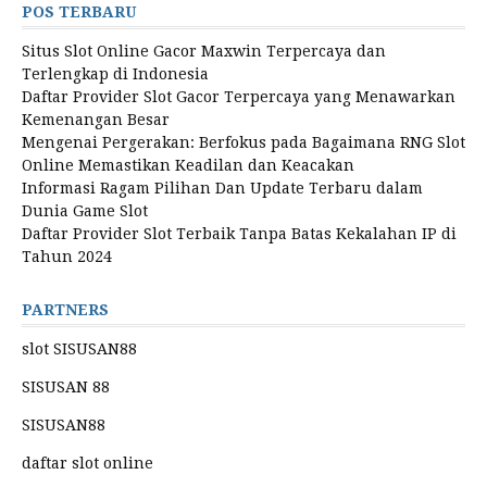
POS TERBARU
Situs Slot Online Gacor Maxwin Terpercaya dan
Terlengkap di Indonesia
Daftar Provider Slot Gacor Terpercaya yang Menawarkan
Kemenangan Besar
Mengenai Pergerakan: Berfokus pada Bagaimana RNG Slot
Online Memastikan Keadilan dan Keacakan
Informasi Ragam Pilihan Dan Update Terbaru dalam
Dunia Game Slot
Daftar Provider Slot Terbaik Tanpa Batas Kekalahan IP di
Tahun 2024
PARTNERS
slot SISUSAN88
SISUSAN 88
SISUSAN88
daftar slot online