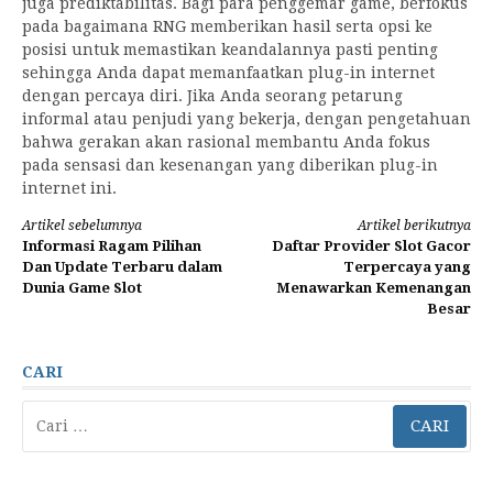
juga prediktabilitas. Bagi para penggemar game, berfokus
pada bagaimana RNG memberikan hasil serta opsi ke
posisi untuk memastikan keandalannya pasti penting
sehingga Anda dapat memanfaatkan plug-in internet
dengan percaya diri. Jika Anda seorang petarung
informal atau penjudi yang bekerja, dengan pengetahuan
bahwa gerakan akan rasional membantu Anda fokus
pada sensasi dan kesenangan yang diberikan plug-in
internet ini.
Lanjut
Artikel sebelumnya
Artikel berikutnya
Informasi Ragam Pilihan
Daftar Provider Slot Gacor
Membaca
Dan Update Terbaru dalam
Terpercaya yang
Dunia Game Slot
Menawarkan Kemenangan
Besar
CARI
Cari
untuk: