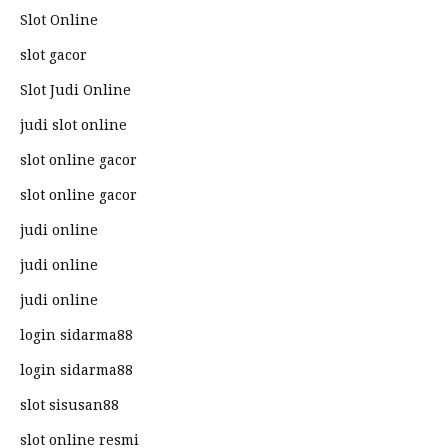
Slot Online
slot gacor
Slot Judi Online
judi slot online
slot online gacor
slot online gacor
judi online
judi online
judi online
login sidarma88
login sidarma88
slot sisusan88
slot online resmi