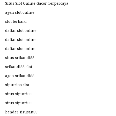
Situs Slot Online Gacor Terpercaya
agen slot online
slot terbaru
daftar slot online
daftar slot online
daftar slot online
situs srikandi88
srikandi88 slot
agen srikandi88
siputri88 slot
situs siputri88
situs siputri88
bandar sisusan88