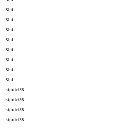
Slot
Slot
Slot
Slot
Slot
Slot
Slot
Slot
siputri88
siputri88
siputri88
siputri88