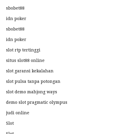
sbobet88
idn poker
sbobet88
idn poker
slot rtp tertinggi
situs slot88 online
slot garansi kekalahan
slot pulsa tanpa potongan
slot demo mahjong ways
demo slot pragmatic olympus
judi online
Slot
Slot