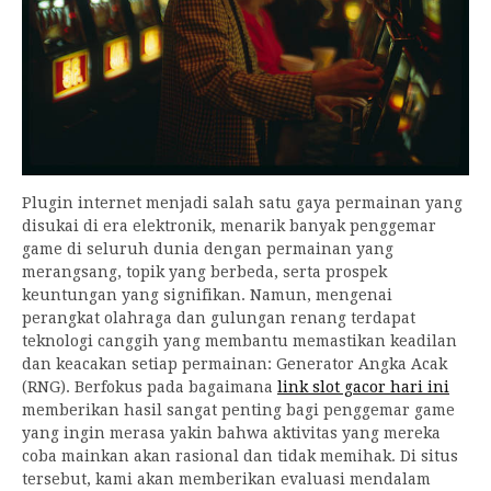
Plugin internet menjadi salah satu gaya permainan yang
disukai di era elektronik, menarik banyak penggemar
game di seluruh dunia dengan permainan yang
merangsang, topik yang berbeda, serta prospek
keuntungan yang signifikan. Namun, mengenai
perangkat olahraga dan gulungan renang terdapat
teknologi canggih yang membantu memastikan keadilan
dan keacakan setiap permainan: Generator Angka Acak
(RNG). Berfokus pada bagaimana
link slot gacor hari ini
memberikan hasil sangat penting bagi penggemar game
yang ingin merasa yakin bahwa aktivitas yang mereka
coba mainkan akan rasional dan tidak memihak. Di situs
tersebut, kami akan memberikan evaluasi mendalam