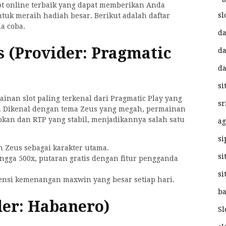
 online terbaik yang dapat memberikan Anda
sl
k meraih hadiah besar. Berikut adalah daftar
a coba.
da
s (Provider: Pragmatic
da
da
si
inan slot paling terkenal dari Pragmatic Play yang
sr
. Dikenal dengan tema Zeus yang megah, permainan
kan dan RTP yang stabil, menjadikannya salah satu
ag
si
 Zeus sebagai karakter utama.
si
gga 500x, putaran gratis dengan fitur pengganda
si
tensi kemenangan maxwin yang besar setiap hari.
ba
der: Habanero)
Sl