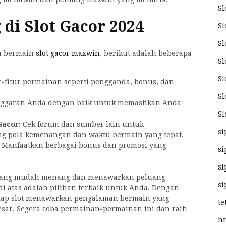
Sl
di Slot Gacor 2024
Sl
Sl
m bermain
slot gacor maxwin
, berikut adalah beberapa
Sl
Sl
r-fitur permainan seperti pengganda, bonus, dan
Sl
ggaran Anda dengan baik untuk memastikan Anda
Sl
Gacor:
Cek forum dan sumber lain untuk
si
ng pola kemenangan dan waktu bermain yang tepat.
Manfaatkan berbagai bonus dan promosi yang
si
si
r yang mudah menang dan menawarkan peluang
si
i atas adalah pilihan terbaik untuk Anda. Dengan
etiap slot menawarkan pengalaman bermain yang
te
sar. Segera coba permainan-permainan ini dan raih
ht