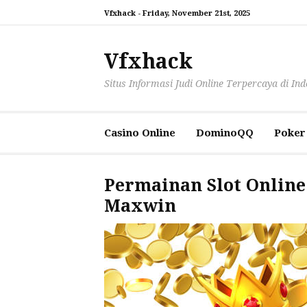
Lompat
Vfxhack -
Friday, November 21st, 2025
ke
konten
Vfxhack
Situs Informasi Judi Online Terpercaya di In
Casino Online
DominoQQ
Poker
Permainan Slot Onlin
Maxwin