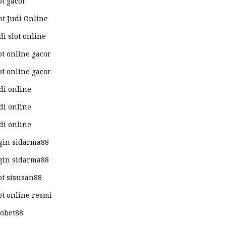
ot gacor
ot Judi Online
di slot online
ot online gacor
ot online gacor
di online
di online
di online
gin sidarma88
gin sidarma88
ot sisusan88
ot online resmi
obet88