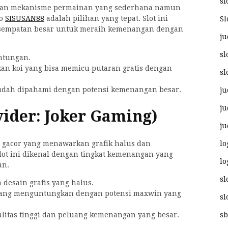
sl
ngan mekanisme permainan yang sederhana namun
ro
SISUSAN88
adalah pilihan yang tepat. Slot ini
Sl
sempatan besar untuk meraih kemenangan dengan
ju
sl
ntungan.
kan koi yang bisa memicu putaran gratis dengan
sl
dah dipahami dengan potensi kemenangan besar.
ju
ju
vider: Joker Gaming)
ju
lo
t gacor yang menawarkan grafik halus dan
t ini dikenal dengan tingkat kemenangan yang
lo
an.
sl
desain grafis yang halus.
yang menguntungkan dengan potensi maxwin yang
sl
sb
litas tinggi dan peluang kemenangan yang besar.