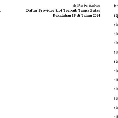
Artikel berikutnya
ht
k
Daftar Provider Slot Terbaik Tanpa Batas
rt
Kekalahan IP di Tahun 2024
sl
sl
sl
sl
sl
sl
si
sl
sl
sl
si